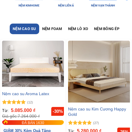
ME
NỆM LIÊN Á
NỆM VẠN THÀNH
NỆM KIM CƯƠNG
NỆM CAO SU
NỆM FOAM
NỆM LÒ XO
NỆM BÔNG ÉP
Nệm cao su Aroma Latex
(12)
Nệm cao su Kim Cương Happy
Được xếp
5.085.000
₫
Từ:
-30%
hạng
5
5
Gold
Giá gốc:
7.264.000
₫
sao
ĐÃ BÁN 1630
(27)
Được xếp
5.280.000
₫
Từ:
GIẢM 30% Kèm Quà Tặng
-25%