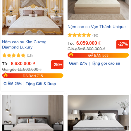
Nệm cao su Vạn Thành Unique
(10)
Nệm cao su Kim Cương
Được xếp
6.059.000
₫
Từ:
-27%
hạng
5
5
Diamond Luxury
Giá gốc:
8.300.000
₫
sao
ĐÃ BÁN 569
(18)
Được xếp
8.630.000
₫
Từ:
Giảm 27% | Tặng gối cao su
-25%
hạng
5
5
Giá gốc:
11.500.000
₫
sao
ĐÃ BÁN 715
GIẢM 25% | Tặng Gối & Drap