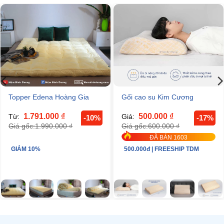
Topper Edena Hoàng Gia
Gối cao su Kim Cương
1.791.000
₫
500.000
₫
Từ:
Giá:
-10%
-17%
1.990.000
₫
600.000
₫
Giá gốc:
Giá gốc:
ĐÃ BÁN 1603
GIẢM 10%
500.000đ | FREESHIP TDM