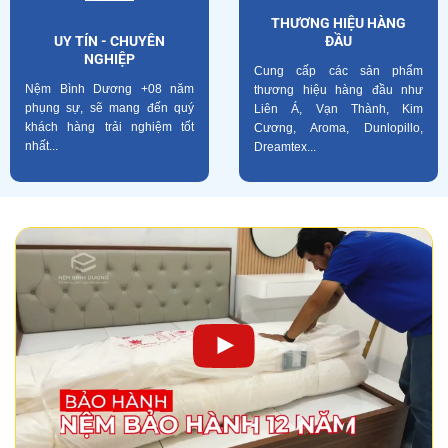
THƯƠNG HIỆU HÀNG
UY TÍN - CHUYÊN
ĐẦU
NGHIỆP
Cung cấp các sản phẩm
Nệm Bình Dương +08 năm
thương hiệu hàng đầu như
phụng sự, sẽ mang đến quý
Liên Á, Vạn Thành, Kim
khách hàng trải nghiệm tốt
Cương, Aroma, Dunlopillo,
nhất...
Dreamtex...