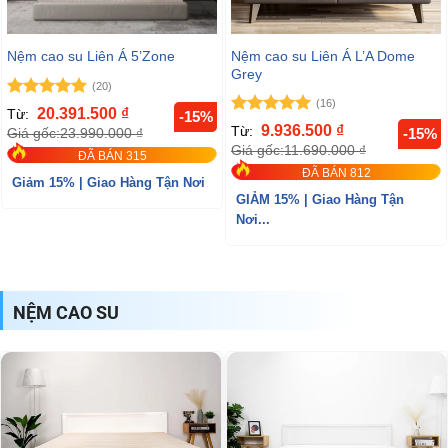
Nệm cao su Liên Á L’A Dome
Nệm cao su Liên Á 5’Zone
Grey
(20)
(16)
Được xếp
20.391.500
₫
Từ:
-15%
hạng
5
5
Được xếp
9.936.500
₫
Từ:
Giá gốc:
23.990.000
₫
-15%
sao
hạng
5
5
Giá gốc:
11.690.000
₫
ĐÃ BÁN 315
sao
ĐÃ BÁN 812
Giảm 15% | Giao Hàng Tận Nơi
GIẢM 15% | Giao Hàng Tận
Nơi...
NỆM CAO SU