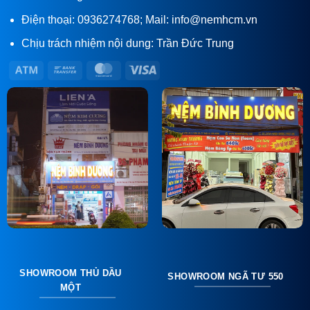
Điện thoại: 0936274768; Mail: info@nemhcm.vn
Chịu trách nhiệm nội dung: Trần Đức Trung
Atm
Bank
MasterCard
Visa
Transfer
SHOWROOM THỦ DẦU
SHOWROOM NGÃ TƯ 550
MỘT