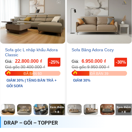
Sofa góc L nhập khẩu Adora
Sofa Băng Adora Cozy
Classic
22.800.000
₫
6.950.000
₫
Giá:
Giá:
-25%
-30%
30.400.000
₫
9.950.000
₫
Giá gốc:
Giá gốc:
ĐÃ BÁN 60
ĐÃ BÁN 39
GIẢM 30% | TẶNG BÀN TRÀ +
GIẢM 30%
GỐI SOFA
Xem thêm
Xem thêm
+ 8
+ 8
DRAP – GỐI – TOPPER