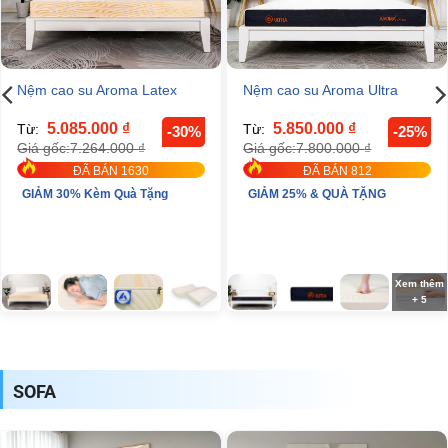
Nệm cao su Aroma Latex
Nệm cao su Aroma Ultra
5.085.000
₫
5.850.000
₫
Từ:
Từ:
-30%
-25%
7.264.000
₫
7.800.000
₫
Giá gốc:
Giá gốc:
ĐÃ BÁN 1630
ĐÃ BÁN 812
GIẢM 30% Kèm Quà Tặng
GIẢM 25% & QUÀ TẶNG
Xem thêm
+ 5
SOFA