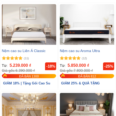
Nệm cao su Liên Á Classic
Nệm cao su Aroma Ultra
(11)
(12)
Được xếp
Được xếp
5.239.000
₫
5.850.000
₫
Từ:
Từ:
-18%
-25%
hạng
5
5
hạng
5
5
Giá gốc:
6.390.000
₫
Giá gốc:
7.800.000
₫
sao
sao
ĐÃ BÁN 1300
ĐÃ BÁN 812
GIẢM 18% | Tặng Gối Cao Su
GIẢM 25% & QUÀ TẶNG