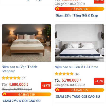
hạng
4.96
Giá gốc:
7.040.000
₫
5 sao
ĐÃ BÁN 866
Giảm 25% | Tặng Gối & Drap
Nệm cao su Vạn Thành
Nệm cao su Liên Á L’A Dome
Standard
(12)
(31)
Được xếp
5.788.000
₫
Từ:
-15%
hạng
5
5
Được xếp
4.600.000
₫
Từ:
Giá gốc:
6.809.000
₫
-27%
sao
hạng
5
5
Giá gốc:
6.330.000
₫
ĐÃ BÁN 315
sao
ĐÃ BÁN 789
GIẢM 15% TẶNG GỐI CAO SU
GIẢM 27% & GỐI CAO SU