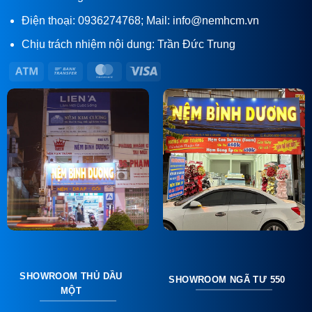
Điện thoại: 0936274768; Mail: info@nemhcm.vn
Chịu trách nhiệm nội dung: Trần Đức Trung
Atm
Bank
MasterCard
Visa
Transfer
SHOWROOM THỦ DẦU
SHOWROOM NGÃ TƯ 550
MỘT