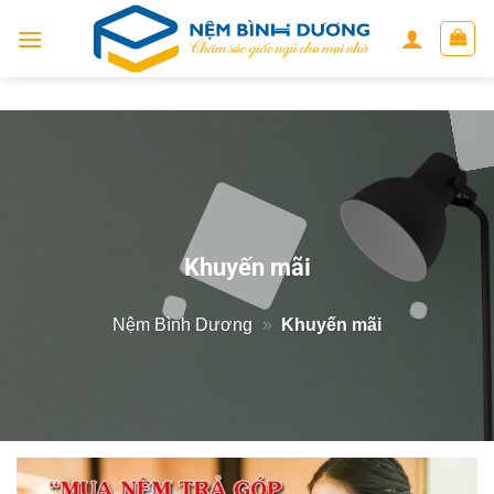
Skip
to
content
Khuyến mãi
Nệm Bình Dương
»
Khuyến mãi