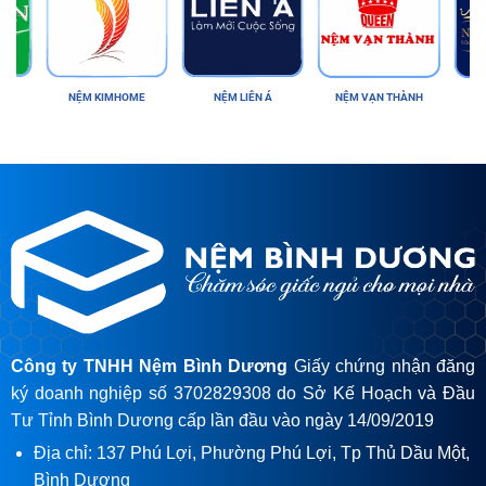
N
NỆM KIMHOME
NỆM LIÊN Á
NỆM VẠN THÀNH
NỆ
Công ty TNHH Nệm Bình Dương
Giấy chứng nhận đăng
ký doanh nghiệp số 3702829308 do Sở Kế Hoạch và Đầu
Tư Tỉnh Bình Dương cấp lần đầu vào ngày 14/09/2019
Địa chỉ: 137 Phú Lợi, Phường Phú Lợi, Tp Thủ Dầu Một,
Bình Dương