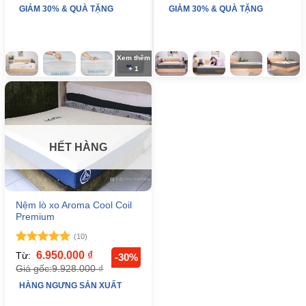
GIẢM 30% & QUÀ TẶNG
GIẢM 30% & QUÀ TẶNG
Xem thêm
+ 1
HẾT HÀNG
Nệm lò xo Aroma Cool Coil
Premium
(10)
Được xếp
6.950.000
₫
Từ:
-30%
hạng
5
5
9.928.000
₫
Giá gốc:
sao
HÀNG NGƯNG SẢN XUẤT