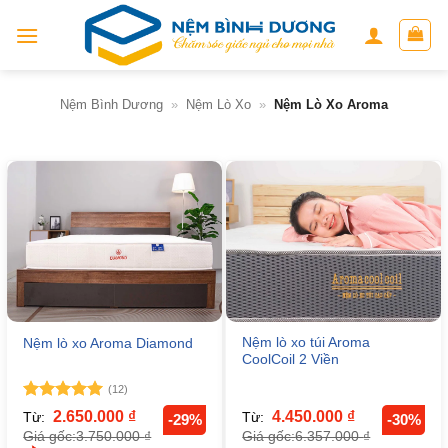
Skip
to
content
Nệm Bình Dương
»
Nệm Lò Xo
»
Nệm Lò Xo Aroma
Nệm lò xo túi Aroma
Nệm lò xo Aroma Diamond
CoolCoil 2 Viền
(12)
Được xếp
2.650.000
₫
4.450.000
₫
Từ:
Từ:
-29%
-30%
hạng
5
5
3.750.000
₫
6.357.000
₫
Giá gốc:
Giá gốc:
sao