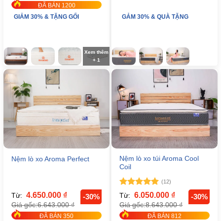
ĐÃ BÁN 1200
GIẢM 30% & TẶNG GỐI
GẢM 30% & QUÀ TẶNG
Xem thêm
+ 1
Nệm lò xo túi Aroma Cool
Nệm lò xo Aroma Perfect
Coil
(12)
Được xếp
4.650.000
₫
6.050.000
₫
Từ:
Từ:
-30%
-30%
hạng
5
5
6.643.000
₫
8.643.000
₫
Giá gốc:
Giá gốc:
sao
ĐÃ BÁN 350
ĐÃ BÁN 812