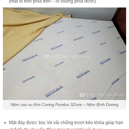
(mặt lỗ tròn phía trên – lỗ vuông phía dưới)
Nệm cao su Kim Cương Purelux 3Zone – Nệm Bình Dương
Mặt đáy được bọc lót vải chống trượt kéo khóa giúp hạn