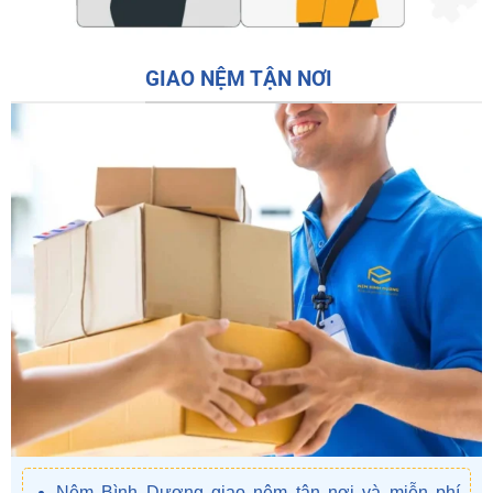
GIAO NỆM TẬN NƠI
Nệm Bình Dương giao nệm tận nơi và miễn phí