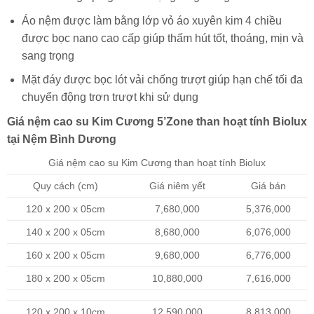
Áo nệm được làm bằng lớp vỏ áo xuyên kim 4 chiều
được bọc nano cao cấp giúp thấm hút tốt, thoáng, mịn và
sang trọng
Mặt đáy được bọc lót vải chống trượt giúp hạn chế tối đa
chuyển động trơn trượt khi sử dụng
Giá nệm cao su Kim Cương 5’Zone than hoạt tính Biolux
tại Nệm Bình Dương
Giá nệm cao su Kim Cương than hoạt tính Biolux
Quy cách (cm)
Giá niêm yết
Giá bán
120 x 200 x 05cm
7,680,000
5,376,000
140 x 200 x 05cm
8,680,000
6,076,000
160 x 200 x 05cm
9,680,000
6,776,000
180 x 200 x 05cm
10,880,000
7,616,000
120 x 200 x 10cm
12,590,000
8,813,000