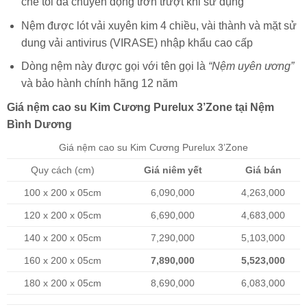
chế tối đa chuyển động trơn trượt khi sử dụng
Nệm được lót vải xuyên kim 4 chiều, vài thành và mặt sử
dung vải antivirus (VIRASE) nhập khẩu cao cấp
Dòng nệm này được gọi với tên gọi là
“Nệm uyên ương”
và bảo hành chính hãng 12 năm
Giá nệm cao su Kim Cương Purelux 3’Zone tại Nệm
Bình Dương
Giá nệm cao su Kim Cương Purelux 3’Zone
Quy cách (cm)
Giá niêm yết
Giá bán
100 x 200 x 05cm
6,090,000
4,263,000
120 x 200 x 05cm
6,690,000
4,683,000
140 x 200 x 05cm
7,290,000
5,103,000
160 x 200 x 05cm
7,890,000
5,523,000
180 x 200 x 05cm
8,690,000
6,083,000