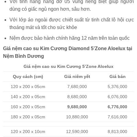
Với tính năng nâng đỡ 05 vùng riêng biệt giúp người
dùng có giấc ngủ ngon hơn, sâu hơn.
Với lớp áo ngoài được chiết suất từ tinh chất lô hội cực
thoáng mát và tốt cho sức khỏe
Nệm được bảo hành chính hãng 12 năm trên toàn quốc
Giá nệm cao su Kim Cương Diamond 5’Zone Aloelux tại
Nệm Bình Dương
Giá nệm cao su Kim Cương 5’Zone Aloelux
Quy cách (cm)
Giá niêm yết
Giá bán
120 x 200 x 05cm
7,680,000
5,376,000
140 x 200 x 05cm
8,680,000
6,076,000
160 x 200 x 05cm
9,680,000
6,776,000
180 x 200 x 05cm
10,880,000
7,616,000
120 x 200 x 10cm
12,590,000
8,813,000