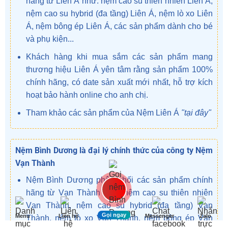
hãng từ Liên Á như: nệm cao su thiên nhiên Liên Á,
nệm cao su hybrid (đa tầng) Liên Á, nệm lò xo Liên
Á, nệm bông ép Liên Á, các sản phẩm dành cho bé
và phụ kiện...
Khách hàng khi mua sắm các sản phẩm mang
thương hiệu Liên Á yên tâm rằng sản phẩm 100%
chính hãng, có date sản xuất mới nhất, hỗ trợ kích
hoạt bảo hành online cho anh chị.
Tham khảo các sản phẩm của Nệm Liên Á
"tại đây"
Nệm Bình Dương là đại lý chính thức của công ty Nệm
Vạn Thành
Nệm Bình Dương phân phối các sản phẩm chính
hãng từ Vạn Thành như: nệm cao su thiên nhiên
Vạn Thành, nệm cao su hybrid (đa tầng) Vạn
Gọi ngay
Menu
Liên hệ
Messenger
Zalo
Thành, nệm lò xo Vạn Thành, nệm bông ép Vạn