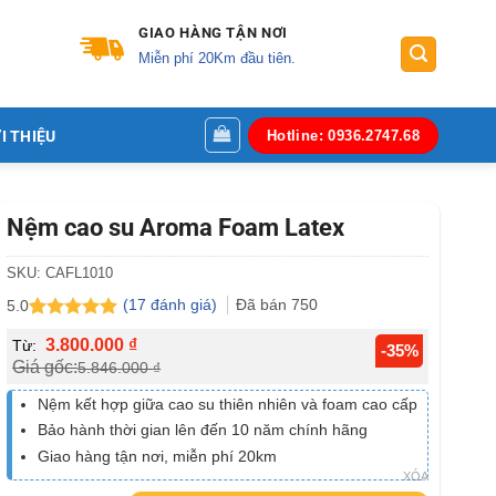
GIAO HÀNG TẬN NƠI
Miễn phí 20Km đầu tiên.
I THIỆU
Hotline: 0936.2747.68
Nệm cao su Aroma Foam Latex
SKU:
CAFL1010
(
17
đánh giá)
Đã bán
750
5.0
5.0
17
trên 5
3.800.000
₫
Từ:
dựa trên
-35%
Giá gốc:
đánh giá
5.846.000
₫
Nệm kết hợp giữa cao su thiên nhiên và foam cao cấp
Bảo hành thời gian lên đến 10 năm chính hãng
Giao hàng tận nơi, miễn phí 20km
XÓA