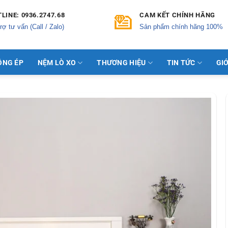
LINE: 0936.2747.68
CAM KẾT CHÍNH HÃNG
rợ tư vấn (Call / Zalo)
Sản phẩm chính hãng 100%
ÔNG ÉP
NỆM LÒ XO
THƯƠNG HIỆU
TIN TỨC
GIỚ