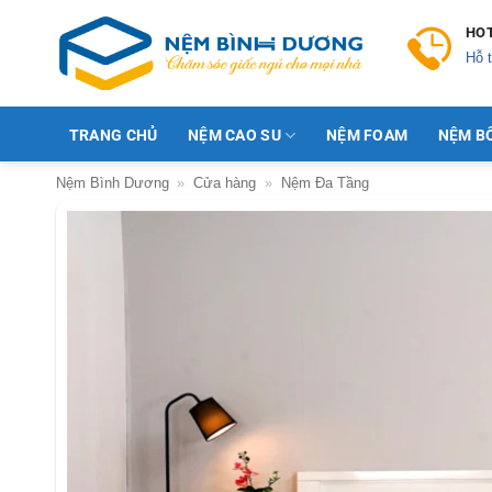
Skip
HOT
to
Hỗ t
content
TRANG CHỦ
NỆM CAO SU
NỆM FOAM
NỆM B
Nệm Bình Dương
»
Cửa hàng
»
Nệm Đa Tầng