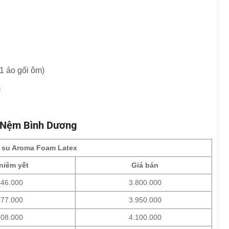
e
1 áo gối ôm)
m
g
i Nệm Bình Dương
 su Aroma Foam Latex
niêm yết
Giá bán
846.000
3.800.000
077.000
3.950.000
308.000
4.100.000