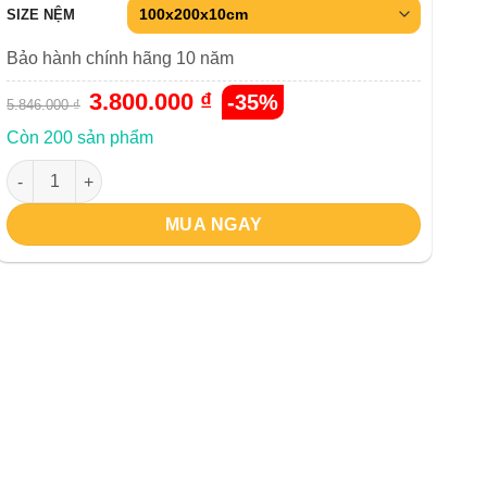
SIZE NỆM
Bảo hành chính hãng 10 năm
Giá
3.800.000
₫
Giá
-35%
5.846.000
₫
gốc
hiện
là:
tại
5.846.000 ₫.
là:
Còn 200 sản phẩm
3.800.000 ₫.
Nệm cao su Aroma Foam Latex số lượng
MUA NGAY