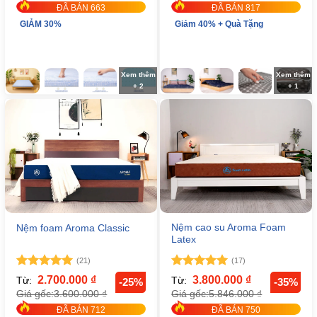
ĐÃ BÁN 663
ĐÃ BÁN 817
GIẢM 30%
Giảm 40% + Quà Tặng
Xem thêm
Xem thêm
+ 2
+ 1
Nệm cao su Aroma Foam
Nệm foam Aroma Classic
Latex
(21)
(17)
Được xếp
Được xếp
2.700.000
₫
3.800.000
₫
Từ:
Từ:
-25%
-35%
hạng
5
5
hạng
5
5
3.600.000
₫
5.846.000
₫
Giá gốc:
Giá gốc:
sao
sao
ĐÃ BÁN 712
ĐÃ BÁN 750