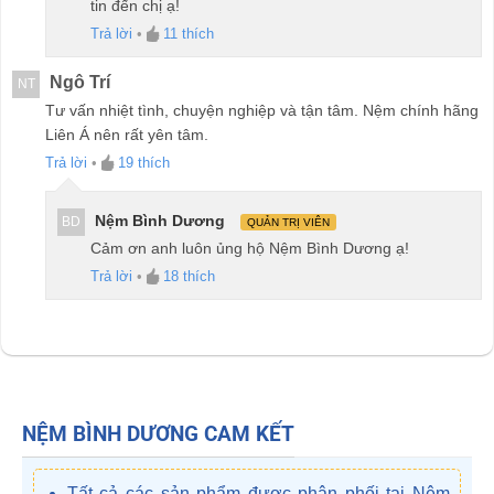
tin đến chị ạ!
Trả lời
•
11
thích
Ngô Trí
NT
Tư vấn nhiệt tình, chuyện nghiệp và tận tâm. Nệm chính hãng
Liên Á nên rất yên tâm.
Trả lời
•
19
thích
Nệm Bình Dương
BD
QUẢN TRỊ VIÊN
Cảm ơn anh luôn ủng hộ Nệm Bình Dương ạ!
Trả lời
•
18
thích
NỆM BÌNH DƯƠNG CAM KẾT
Tất cả các sản phẩm được phân phối tại Nệm