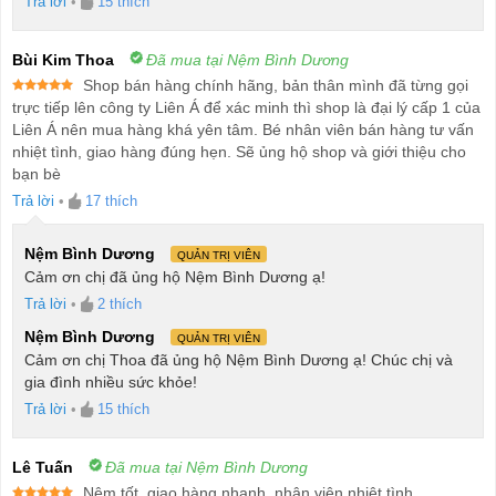
Trả lời
•
15
thích
Bùi Kim Thoa
Đã mua tại Nệm Bình Dương
Shop bán hàng chính hãng, bản thân mình đã từng gọi
Được xếp
trực tiếp lên công ty Liên Á để xác minh thì shop là đại lý cấp 1 của
hạng
5
5
Liên Á nên mua hàng khá yên tâm. Bé nhân viên bán hàng tư vấn
sao
nhiệt tình, giao hàng đúng hẹn. Sẽ ủng hộ shop và giới thiệu cho
bạn bè
Trả lời
•
17
thích
Nệm Bình Dương
QUẢN TRỊ VIÊN
Cảm ơn chị đã ủng hộ Nệm Bình Dương ạ!
Trả lời
•
2
thích
Nệm Bình Dương
QUẢN TRỊ VIÊN
Cảm ơn chị Thoa đã ủng hộ Nệm Bình Dương ạ! Chúc chị và
gia đình nhiều sức khỏe!
Trả lời
•
15
thích
Lê Tuấn
Đã mua tại Nệm Bình Dương
Nệm tốt, giao hàng nhanh, nhân viên nhiệt tình