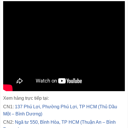
Xem hàng trực tiếp tại:
CN1:
137 Phú Lợi, Phường Phú Lợi, TP HCM (Thủ Dầu
Một – Bình Dương)
CN2:
Ngã tư 550, Bình Hòa, TP HCM (Thuận An – Bình