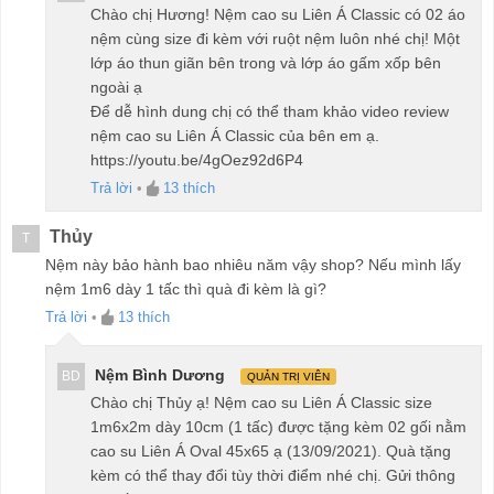
Chào chị Hương! Nệm cao su Liên Á Classic có 02 áo
nệm cùng size đi kèm với ruột nệm luôn nhé chị! Một
lớp áo thun giãn bên trong và lớp áo gấm xốp bên
ngoài ạ
Để dễ hình dung chị có thể tham khảo video review
nệm cao su Liên Á Classic của bên em ạ.
https://youtu.be/4gOez92d6P4
Trả lời
•
13
thích
Thủy
T
Nệm này bảo hành bao nhiêu năm vậy shop? Nếu mình lấy
nệm 1m6 dày 1 tấc thì quà đi kèm là gì?
Trả lời
•
13
thích
Nệm Bình Dương
BD
QUẢN TRỊ VIÊN
Chào chị Thủy ạ! Nệm cao su Liên Á Classic size
1m6x2m dày 10cm (1 tấc) được tặng kèm 02 gối nằm
cao su Liên Á Oval 45x65 ạ (13/09/2021). Quà tặng
kèm có thể thay đổi tùy thời điểm nhé chị. Gửi thông