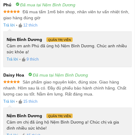
sao
Phú
Đã mua tại Nệm Bình Dương
Đã mua tấm 1m6 bên shop, nhân viên tư vấn nhiệt tình,
Được xếp
giao hàng đúng giờ
hạng
5
5
sao
Trả lời
•
12
thích
Nệm Bình Dương
QUẢN TRỊ VIÊN
Cảm ơn anh Phú đã ủng hộ Nệm Bình Dương. Chúc anh nhiều
sức khỏe ạ!
Trả lời
•
9
thích
Daisy Hoa
Đã mua tại Nệm Bình Dương
Sản phẩm giao nguyên kiện, đúng size. Giao hàng
Được xếp
nhanh. Hôm sau là có. Đầy đủ phiếu bảo hành chính hãng. Chất
hạng
5
5
lượng cao su tốt. Nằm êm lưng. Rất đáng mua.
sao
Trả lời
•
15
thích
Nệm Bình Dương
QUẢN TRỊ VIÊN
Cảm ơn chị đã ủng hộ Nệm Bình Dương ạ! Chúc chị và gia
đình nhiều sức khỏe!