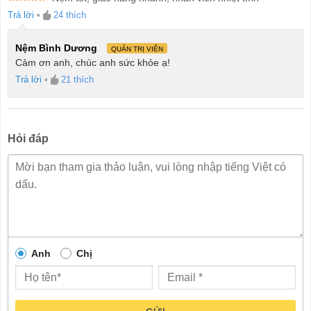
Được xếp
Trả lời
•
24
thích
hạng
5
5
sao
Nệm Bình Dương
QUẢN TRỊ VIÊN
Cảm ơn anh, chúc anh sức khỏe ạ!
Trả lời
•
21
thích
Hỏi đáp
Anh
Chị