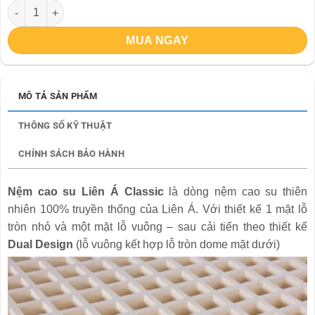
Nệm cao su Liên Á Classic số lượng
MUA NGAY
MÔ TẢ SẢN PHẨM
THÔNG SỐ KỸ THUẬT
CHÍNH SÁCH BẢO HÀNH
Nệm cao su Liên Á Classic
là dòng nệm cao su thiên
nhiên 100% truyền thống của Liên Á. Với thiết kế 1 mặt lỗ
tròn nhỏ và một mặt lỗ vuông – sau cải tiến theo thiết kế
Dual Design
(lỗ vuông kết hợp lỗ tròn dome mặt dưới)