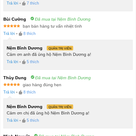
Trả lời
•
7
thích
Bùi Cường
Đã mua tại Nệm Bình Dương
bạn bán hàng tư vấn nhiệt tình
Được xếp
Trả lời
•
8
thích
hạng
5
5
sao
Nệm Bình Dương
QUẢN TRỊ VIÊN
Cảm ơn anh đã ủng hộ Nệm Bình Dương ạ!
Trả lời
•
5
thích
Thùy Dung
Đã mua tại Nệm Bình Dương
giao hàng đúng hẹn
Được xếp
Trả lời
•
8
thích
hạng
5
5
sao
Nệm Bình Dương
QUẢN TRỊ VIÊN
Cảm ơn chị đã ủng hộ Nệm Bình Dương ạ!
Trả lời
•
5
thích