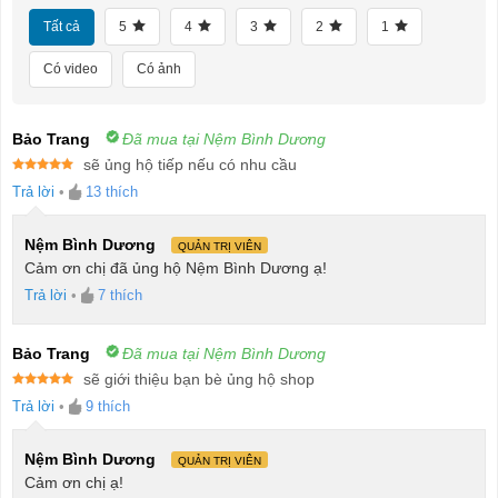
Tất cả
5
4
3
2
1
Có video
Có ảnh
Bảo Trang
Đã mua tại Nệm Bình Dương
sẽ ủng hộ tiếp nếu có nhu cầu
Được xếp
Trả lời
•
13
thích
hạng
5
5
sao
Nệm Bình Dương
QUẢN TRỊ VIÊN
Cảm ơn chị đã ủng hộ Nệm Bình Dương ạ!
Trả lời
•
7
thích
Bảo Trang
Đã mua tại Nệm Bình Dương
sẽ giới thiệu bạn bè ủng hộ shop
Được xếp
Trả lời
•
9
thích
hạng
5
5
sao
Nệm Bình Dương
QUẢN TRỊ VIÊN
Cảm ơn chị ạ!