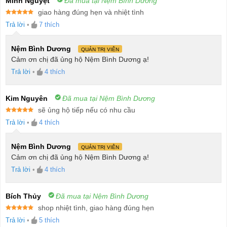
Minh Nguyệt
Đã mua tại Nệm Bình Dương
giao hàng đúng hẹn và nhiệt tình
Được xếp
Trả lời
•
7
thích
hạng
5
5
sao
Nệm Bình Dương
QUẢN TRỊ VIÊN
Cảm ơn chị đã ủng hộ Nệm Bình Dương ạ!
Trả lời
•
4
thích
Kim Nguyên
Đã mua tại Nệm Bình Dương
sẽ ủng hộ tiếp nếu có nhu cầu
Được xếp
Trả lời
•
4
thích
hạng
5
5
sao
Nệm Bình Dương
QUẢN TRỊ VIÊN
Cảm ơn chị đã ủng hộ Nệm Bình Dương ạ!
Trả lời
•
4
thích
Bích Thủy
Đã mua tại Nệm Bình Dương
shop nhiệt tình, giao hàng đúng hẹn
Được xếp
Trả lời
•
5
thích
hạng
5
5