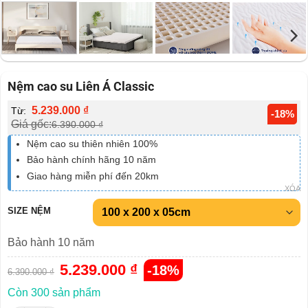
Nệm cao su Liên Á Classic
5.239.000
₫
Từ:
-18%
Giá gốc:
6.390.000
₫
Nệm cao su thiên nhiên 100%
Bảo hành chính hãng 10 năm
Giao hàng miễn phí đến 20km
XÓA
SIZE NỆM
Bảo hành 10 năm
Giá
5.239.000
₫
Giá
-18%
6.390.000
₫
gốc
hiện
là:
tại
6.390.000 ₫.
là:
Còn 300 sản phẩm
5.239.000 ₫.