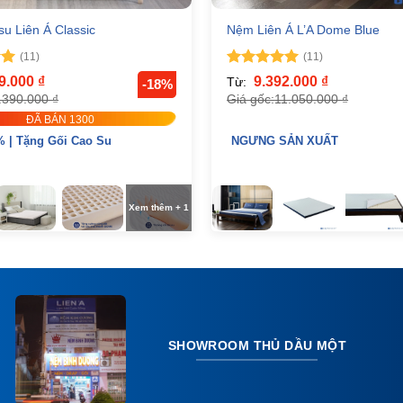
u Liên Á Classic
Nệm Liên Á L’A Dome Blue
(11)
(11)
p
Được xếp
39.000
₫
9.392.000
₫
Từ:
-18%
5
hạng
5
5
.390.000
₫
Giá gốc:
11.050.000
₫
sao
ĐÃ BÁN 1300
 | Tặng Gối Cao Su
NGƯNG SẢN XUẤT
Xem thêm + 1
SHOWROOM THỦ DẦU MỘT