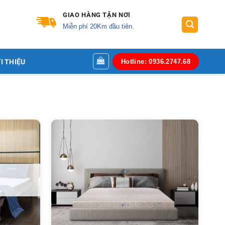
GIAO HÀNG TẬN NƠI
Miễn phí 20Km đầu tiên.
I THIỆU
Hotline: 0936.2747.68