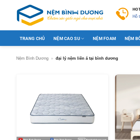
Skip
HOT
to
Hỗ t
content
TRANG CHỦ
NỆM CAO SU
NỆM FOAM
NỆM B
Nệm Bình Dương
»
đại lý nệm liên á tại bình dương