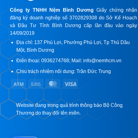
Công ty TNHH Nệm Bình Dương
Giấy chứng nhận
đăng ký doanh nghiệp số 3702829308 do Sở Kế Hoạch
và Đầu Tư Tỉnh Bình Dương cấp lần đầu vào ngày
14/09/2019
Địa chỉ: 137 Phú Lợi, Phường Phú Lợi, Tp Thủ Dầu
Một, Bình Dương
Điện thoại: 0936274768; Mail: info@nemhcm.vn
Chịu trách nhiệm nội dung: Trần Đức Trung
Atm
Bank
MasterCard
Visa
Transfer
Website đang trong quá trình thông báo Bộ Công
Thương do thay đổi tên miền.