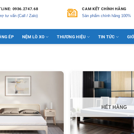
LINE: 0936.2747.68
CAM KẾT CHÍNH HÃNG
rợ tư vấn (Call / Zalo)
Sản phẩm chính hãng 100%
ÔNG ÉP
NỆM LÒ XO
THƯƠNG HIỆU
TIN TỨC
GIỚ
HẾT HÀNG