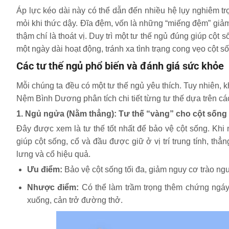
Áp lực kéo dài này có thể dẫn đến nhiều hệ lụy nghiêm t
mỏi khi thức dậy. Đĩa đệm, vốn là những “miếng đệm” giảm 
thậm chí là thoát vị. Duy trì một tư thế ngủ đúng giúp cộ
một ngày dài hoạt động, tránh xa tình trạng cong vẹo cột s
Các tư thế ngủ phổ biến và đánh giá sức khỏe
Mỗi chúng ta đều có một tư thế ngủ yêu thích. Tuy nhiên, 
Nệm Bình Dương phân tích chi tiết từng tư thế dựa trên c
1. Ngủ ngửa (Nằm thẳng): Tư thế “vàng” cho cột sống
Đây được xem là tư thế tốt nhất để bảo vệ cột sống. Kh
giúp cột sống, cổ và đầu được giữ ở vị trí trung tính, th
lưng và cổ hiệu quả.
Ưu điểm:
Bảo vệ cột sống tối đa, giảm nguy cơ trào ngư
Nhược điểm:
Có thể làm trầm trọng thêm chứng ngáy
xuống, cản trở đường thở.