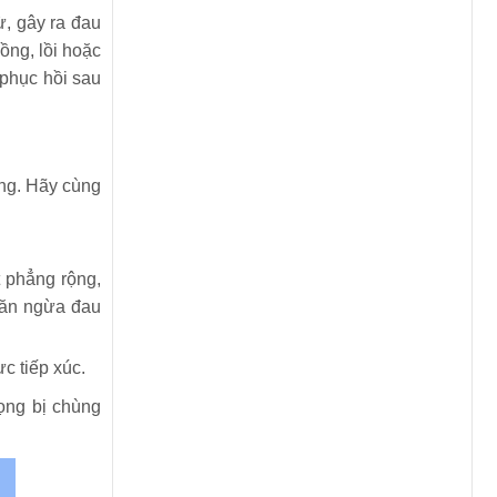
ừ, gây ra đau
ồng, lồi hoặc
 phục hồi sau
ống. Hãy cùng
t phẳng rộng,
ngăn ngừa đau
c tiếp xúc.
ọng bị chùng