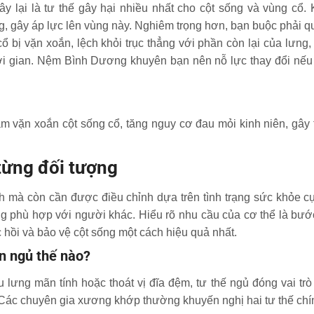
y lại là tư thế gây hại nhiều nhất cho cột sống và vùng cổ.
g, gây áp lực lên vùng này. Nghiêm trọng hơn, bạn buộc phải 
ổ bị vặn xoắn, lệch khỏi trục thẳng với phần còn lại của lưng
hời gian. Nệm Bình Dương khuyên bạn nên nỗ lực thay đổi nếu
àm vặn xoắn cột sống cổ, tăng nguy cơ đau mỏi kinh niên, gây 
từng đối tượng
ch mà còn cần được điều chỉnh dựa trên tình trạng sức khỏe c
ng phù hợp với người khác. Hiểu rõ nhu cầu của cơ thể là bướ
ục hồi và bảo vệ cột sống một cách hiệu quả nhất.
n ngủ thế nào?
 lưng mãn tính hoặc thoát vị đĩa đệm, tư thế ngủ đóng vai tr
 Các chuyên gia xương khớp thường khuyến nghị hai tư thế chí