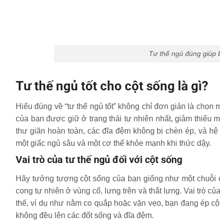
Tư thế ngủ đúng giúp 
Tư thế ngủ tốt cho cột sống là gì?
Hiểu đúng về “tư thế ngủ tốt” không chỉ đơn giản là chọn mộ
của bạn được giữ ở trạng thái tự nhiên nhất, giảm thiểu m
thư giãn hoàn toàn, các đĩa đệm không bị chèn ép, và hệ
một giấc ngủ sâu và một cơ thể khỏe mạnh khi thức dậy.
Vai trò của tư thế ngủ đối với cột sống
Hãy tưởng tượng cột sống của bạn giống như một chuỗi 
cong tự nhiên ở vùng cổ, lưng trên và thắt lưng. Vai trò củ
thế, ví dụ như nằm co quắp hoặc vặn vẹo, bạn đang ép cột s
không đều lên các đốt sống và đĩa đệm.