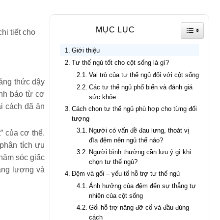
TOGGLE
MỤC LỤC
hi tiết cho
Giới thiệu
Tư thế ngủ tốt cho cột sống là gì?
Vai trò của tư thế ngủ đối với cột sống
sáng thức dậy
Các tư thế ngủ phổ biến và đánh giá
nh báo từ cơ
sức khỏe
ai cách đã ăn
Cách chọn tư thế ngủ phù hợp cho từng đối
tượng
Người có vấn đề đau lưng, thoát vị
” của cơ thể.
đĩa đệm nên ngủ thế nào?
phân tích ưu
Người bình thường cần lưu ý gì khi
chăm sóc giấc
chọn tư thế ngủ?
ăng lượng và
Đệm và gối – yếu tố hỗ trợ tư thế ngủ
Ảnh hưởng của đệm đến sự thẳng tự
nhiên của cột sống
Gối hỗ trợ nâng đỡ cổ và đầu đúng
cách