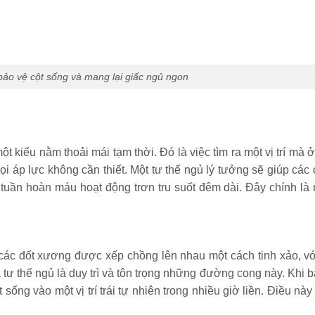
bảo vệ cột sống và mang lại giấc ngủ ngon
t kiểu nằm thoải mái tạm thời. Đó là việc tìm ra một vị trí mà ở
ọi áp lực không cần thiết. Một tư thế ngủ lý tưởng sẽ giúp cá
 tuần hoàn máu hoạt động trơn tru suốt đêm dài. Đây chính là
các đốt xương được xếp chồng lên nhau một cách tinh xảo, v
a tư thế ngủ là duy trì và tôn trọng những đường cong này. Khi b
ống vào một vị trí trái tự nhiên trong nhiều giờ liền. Điều này 