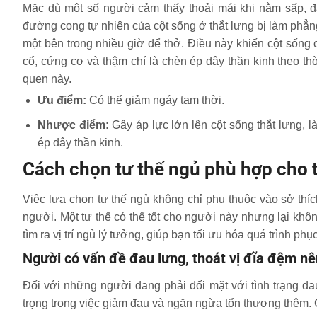
Mặc dù một số người cảm thấy thoải mái khi nằm sấp, đâ
đường cong tự nhiên của cột sống ở thắt lưng bị làm phẳn
một bên trong nhiều giờ để thở. Điều này khiến cột sống c
cổ, cứng cơ và thậm chí là chèn ép dây thần kinh theo t
quen này.
Ưu điểm:
Có thể giảm ngáy tạm thời.
Nhược điểm:
Gây áp lực lớn lên cột sống thắt lưng, l
ép dây thần kinh.
Cách chọn tư thế ngủ phù hợp cho 
Việc lựa chọn tư thế ngủ không chỉ phụ thuộc vào sở thí
người. Một tư thế có thể tốt cho người này nhưng lại khô
tìm ra vị trí ngủ lý tưởng, giúp bạn tối ưu hóa quá trình ph
Người có vấn đề đau lưng, thoát vị đĩa đệm nê
Đối với những người đang phải đối mặt với tình trạng đau
trọng trong việc giảm đau và ngăn ngừa tổn thương thêm.