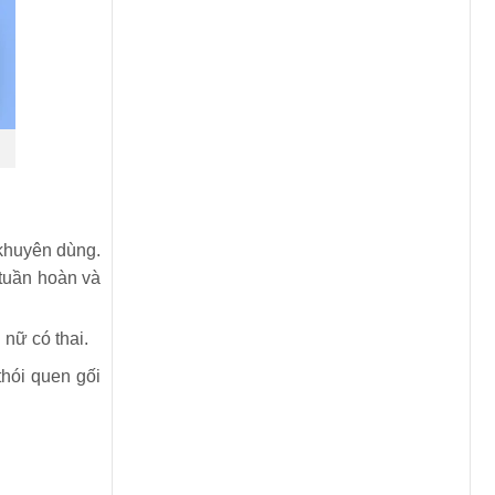
 khuyên dùng.
 tuần hoàn và
nữ có thai.
hói quen gối