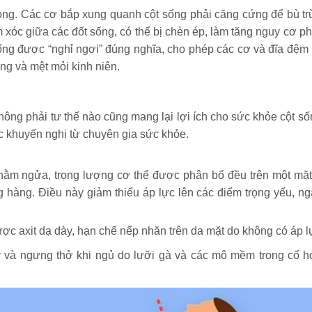
rọng. Các cơ bắp xung quanh cột sống phải căng cứng để bù tr
xóc giữa các đốt sống, có thể bị chèn ép, làm tăng nguy cơ ph
t sống được “nghỉ ngơi” đúng nghĩa, cho phép các cơ và đĩa đệm
ống và mệt mỏi kinh niên.
không phải tư thế nào cũng mang lại lợi ích cho sức khỏe cột s
ác khuyến nghị từ chuyên gia sức khỏe.
i nằm ngửa, trọng lượng cơ thể được phân bổ đều trên một mặ
ẳng hàng. Điều này giảm thiểu áp lực lên các điểm trọng yếu, 
ợc axit dạ dày, hạn chế nếp nhăn trên da mặt do không có áp lự
 và ngưng thở khi ngủ do lưỡi gà và các mô mềm trong cổ h