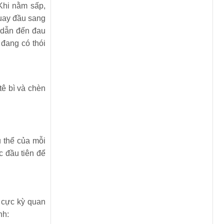
 Khi nằm sấp,
quay đầu sang
, dẫn đến đau
 đang có thói
tê bì và chèn
ụ thể của mỗi
c đầu tiên để
ò cực kỳ quan
nh: