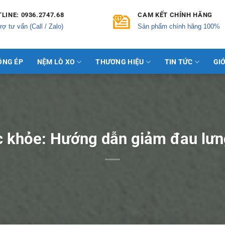
LINE: 0936.2747.68
CAM KẾT CHÍNH HÃNG
rợ tư vấn (Call / Zalo)
Sản phẩm chính hãng 100%
ÔNG ÉP
NỆM LÒ XO
THƯƠNG HIỆU
TIN TỨC
GIỚ
c khỏe: Hướng dẫn giảm đau lưng