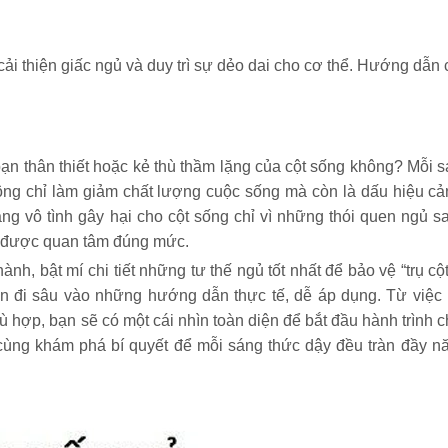
ải thiện giấc ngủ và duy trì sự dẻo dai cho cơ thể. Hướng dẫn c
bạn thân thiết hoặc kẻ thù thầm lặng của cột sống không? Mỗi 
ông chỉ làm giảm chất lượng cuộc sống mà còn là dấu hiệu cả
ng vô tình gây hại cho cột sống chỉ vì những thói quen ngủ s
ít được quan tâm đúng mức.
, bật mí chi tiết những tư thế ngủ tốt nhất để bảo vệ “trụ cột
òn đi sâu vào những hướng dẫn thực tế, dễ áp dụng. Từ việc 
 hợp, bạn sẽ có một cái nhìn toàn diện để bắt đầu hành trình 
cùng khám phá bí quyết để mỗi sáng thức dậy đều tràn đầy n