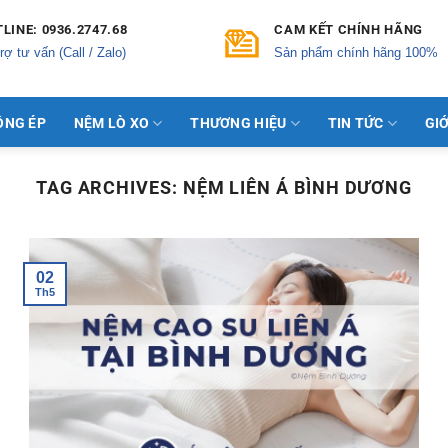
LINE: 0936.2747.68
CAM KẾT CHÍNH HÃNG
rợ tư vấn (Call / Zalo)
Sản phẩm chính hãng 100%
ÔNG ÉP
NỆM LÒ XO
THƯƠNG HIỆU
TIN TỨC
GIỚ
TAG ARCHIVES:
NỆM LIÊN Á BÌNH DƯƠNG
02
Th5