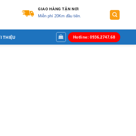
GIAO HÀNG TẬN NƠI
Miễn phí 20Km đầu tiên.
I THIỆU
Hotline: 0936.2747.68