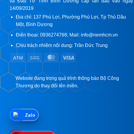
và Đầu Tư Tỉnh Bình Dương cấp lần đầu vào ngày
14/09/2019
Địa chỉ: 137 Phú Lợi, Phường Phú Lợi, Tp Thủ Dầu
Một, Bình Dương
Điện thoại: 0936274768; Mail: info@nemhcm.vn
Chịu trách nhiệm nội dung: Trần Đức Trung
Atm
Bank
MasterCard
Visa
Transfer
Website đang trong quá trình thông báo Bộ Công
Thương do thay đổi tên miền.
Zalo