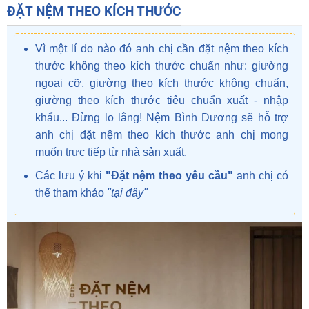
ĐẶT NỆM THEO KÍCH THƯỚC
Vì một lí do nào đó anh chị cần đặt nệm theo kích
thước không theo kích thước chuẩn như: giường
ngoại cỡ, giường theo kích thước không chuẩn,
giường theo kích thước tiêu chuẩn xuất - nhập
khẩu... Đừng lo lắng! Nệm Bình Dương sẽ hỗ trợ
anh chị đặt nệm theo kích thước anh chị mong
muốn trực tiếp từ nhà sản xuất.
Các lưu ý khi
"Đặt nệm theo yêu cầu"
anh chị có
thể tham khảo
"tại đây
"