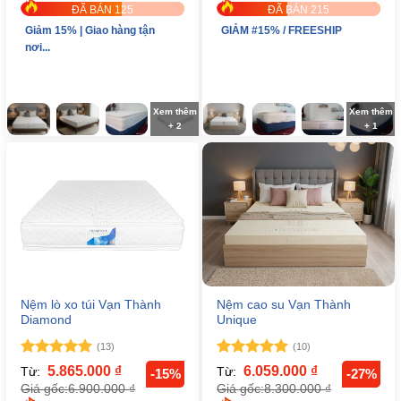
ĐÃ BÁN 125
ĐÃ BÁN 215
Giảm 15% | Giao hàng tận
GIẢM #15% / FREESHIP
nơi...
Xem thêm
Xem thêm
+ 2
+ 1
Nệm lò xo túi Vạn Thành
Nệm cao su Vạn Thành
Diamond
Unique
(13)
(10)
Được xếp
Được xếp
5.865.000
₫
6.059.000
₫
Từ:
Từ:
-15%
-27%
hạng
5
5
hạng
5
5
6.900.000
₫
8.300.000
₫
Giá gốc:
Giá gốc:
sao
sao