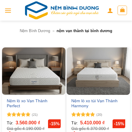
Skip
to
content
Nệm Bình Dương
»
nệm vạn thành tại bình dương
Nệm lò xo Vạn Thành
Nệm lò xo túi Vạn Thành
Perfect
Harmony
(21)
(20)
Được xếp
Được xếp
3.560.000
₫
5.410.000
₫
Từ:
Từ:
-15%
-15%
hạng
5
5
hạng
5
5
4.190.000
₫
6.370.000
₫
Giá gốc:
Giá gốc:
sao
sao