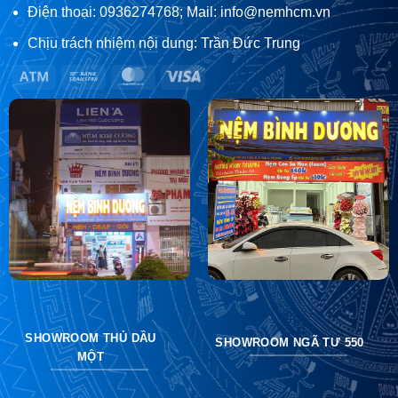
Điện thoại: 0936274768; Mail: info@nemhcm.vn
Chịu trách nhiệm nội dung: Trần Đức Trung
Atm
Bank
MasterCard
Visa
Transfer
SHOWROOM THỦ DẦU
SHOWROOM NGÃ TƯ 550
MỘT