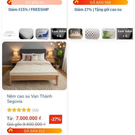
ĐÃ BÁN 80
ĐÃ BÁN 569
Giảm #15% / FREESHIP
Giảm 27% | Tặng gối cao su
Xem thêm
Xem thêm
+ 4
+ 5
Nệm cao su Vạn Thành
Segovia
(11)
Được xếp
7.000.000
₫
Từ:
-27%
hạng
5
5
9.600.000
₫
Giá gốc:
sao
ĐÃ BÁN 312