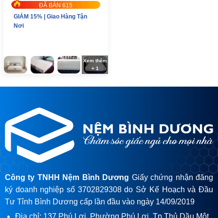
ĐÃ BÁN 615
GIẢM 15% | Giao Hàng Tận
Nơi
Xem thêm
+ 1
Công ty TNHH Nệm Bình Dương
Giấy chứng nhận đăng
ký doanh nghiệp số 3702829308 do Sở Kế Hoạch và Đầu
Tư Tỉnh Bình Dương cấp lần đầu vào ngày 14/09/2019
Địa chỉ: 137 Phú Lợi, Phường Phú Lợi, Tp Thủ Dầu Một,