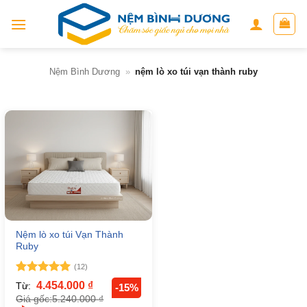
Skip
to
content
Nệm Bình Dương
»
nệm lò xo túi vạn thành ruby
Nệm lò xo túi Vạn Thành
Ruby
(12)
Được xếp
4.454.000
₫
Từ:
-15%
hạng
5
5
5.240.000
₫
Giá gốc:
sao