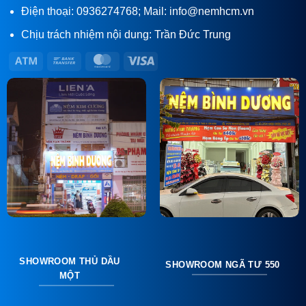
Điện thoại: 0936274768; Mail: info@nemhcm.vn
Chịu trách nhiệm nội dung: Trần Đức Trung
Atm
Bank
MasterCard
Visa
Transfer
SHOWROOM THỦ DẦU
SHOWROOM NGÃ TƯ 550
MỘT