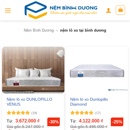
Skip
to
content
Nệm Bình Dương
»
nệm lò xo tại bình dương
Nệm lò xo DUNLOPILLO
Nệm lò xo Dunlopillo
VENUS
Diamond
(19)
(17)
Được xếp
Được xếp
3.672.000
₫
4.122.000
₫
Từ:
Từ:
-30%
-25%
hạng
5
5
hạng
5
5
5.247.000
₫
5.496.000
₫
Giá gốc:
Giá gốc:
sao
sao