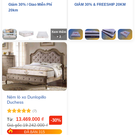
Giảm 30% / Giao Miễn Phí
GIẢM 30% & FREESHIP 20KM
20km
Xem thêm
+ 2
Nệm lò xo Dunlopillo
Duchess
(7)
Được xếp
13.469.000
₫
Từ:
-30%
hạng
5
5
19.242.000
₫
Giá gốc:
sao
ĐÃ BÁN 315