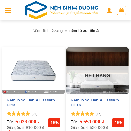
Skip
to
content
Nệm Bình Dương
»
nệm lò xo liên á
HẾT HÀNG
Nệm lò xo Liên Á Cassaro
Nệm lò xo Liên Á Cassaro
Firm
Plush
(24)
(13)
Được xếp
Được xếp
5.023.000
₫
5.550.000
₫
Từ:
Từ:
-15%
-15%
hạng
5
5
hạng
5
5
5.910.000
₫
6.530.000
₫
Giá gốc:
Giá gốc:
sao
sao