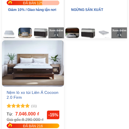
ĐÃ BÁN 125
Giảm 10% / Giao hàng tận nơi
NGỪNG SẢN XUẤT
Xem thêm
Xem thêm
+ 1
+ 1
Nệm lò xo túi Liên Á Cocoon
2.0 Firm
(11)
Được xếp
7.046.000
₫
Từ:
-15%
hạng
5
5
8.290.000
₫
Giá gốc:
sao
ĐÃ BÁN 216