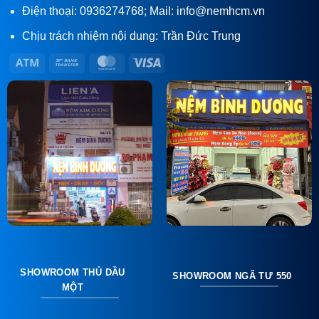
Điện thoại: 0936274768; Mail: info@nemhcm.vn
Chịu trách nhiệm nội dung: Trần Đức Trung
Atm
Bank
MasterCard
Visa
Transfer
SHOWROOM THỦ DẦU
SHOWROOM NGÃ TƯ 550
MỘT