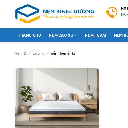
Skip
HOT
to
Hỗ t
content
TRANG CHỦ
NỆM CAO SU
NỆM FOAM
NỆM B
Nệm Bình Dương
»
nệm liên á iki