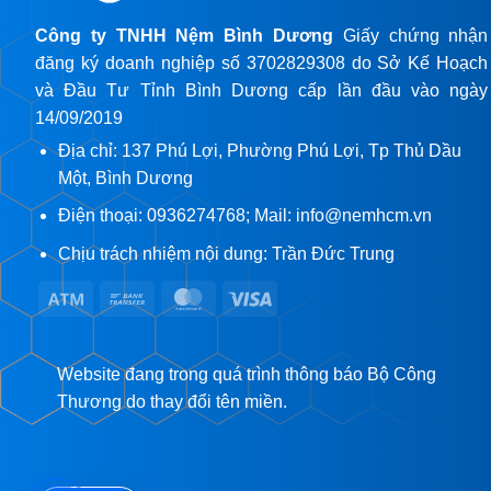
Công ty TNHH Nệm Bình Dương
Giấy chứng nhận
đăng ký doanh nghiệp số 3702829308 do Sở Kế Hoạch
và Đầu Tư Tỉnh Bình Dương cấp lần đầu vào ngày
14/09/2019
Địa chỉ: 137 Phú Lợi, Phường Phú Lợi, Tp Thủ Dầu
Một, Bình Dương
Điện thoại: 0936274768; Mail: info@nemhcm.vn
Chịu trách nhiệm nội dung: Trần Đức Trung
Atm
Bank
MasterCard
Visa
Transfer
Website đang trong quá trình thông báo Bộ Công
Thương do thay đổi tên miền.