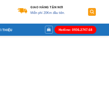
GIAO HÀNG TẬN NƠI
Miễn phí 20Km đầu tiên.
I THIỆU
Hotline: 0936.2747.68