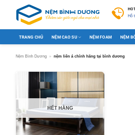
Skip
HOT
to
Hỗ t
content
TRANG CHỦ
NỆM CAO SU
NỆM FOAM
NỆM B
Nệm Bình Dương
»
nệm liên á chính hãng tại bình dương
HẾT HÀNG