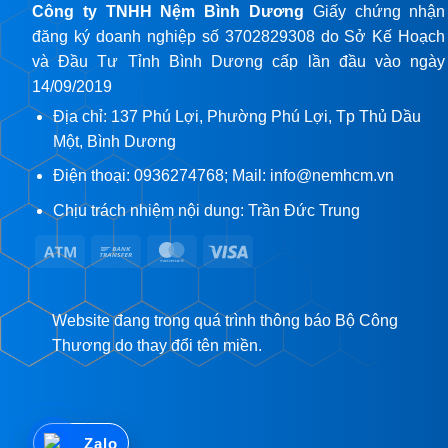
Công ty TNHH Nệm Bình Dương
Giấy chứng nhận
đăng ký doanh nghiệp số 3702829308 do Sở Kế Hoạch
và Đầu Tư Tỉnh Bình Dương cấp lần đầu vào ngày
14/09/2019
Địa chỉ: 137 Phú Lợi, Phường Phú Lợi, Tp Thủ Dầu
Một, Bình Dương
Điện thoại: 0936274768; Mail: info@nemhcm.vn
Chịu trách nhiệm nội dung: Trần Đức Trung
Atm
Bank
MasterCard
Visa
Transfer
Website đang trong quá trình thông báo Bộ Công
Thương do thay đổi tên miền.
Zalo