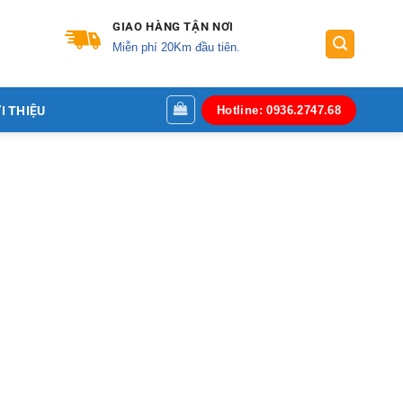
GIAO HÀNG TẬN NƠI
Miễn phí 20Km đầu tiên.
I THIỆU
Hotline: 0936.2747.68