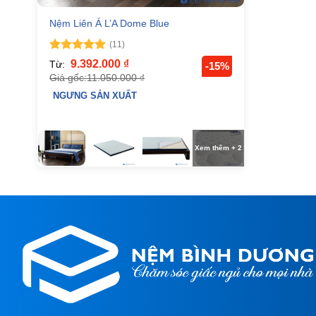
Nệm Liên Á L’A Dome Blue
(11)
Được xếp
9.392.000
₫
Từ:
-15%
hạng
5
5
Giá gốc:
11.050.000
₫
sao
NGƯNG SẢN XUẤT
Xem thêm + 2