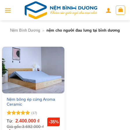
Skip
to
content
Nệm Bình Dương
»
nệm cho người đau lưng tại bình dương
Nệm bông ép cứng Aroma
Ceramic
(17)
Được xếp
2.400.000
₫
Từ:
-35%
hạng
5
5
3.692.000
₫
Giá gốc:
sao