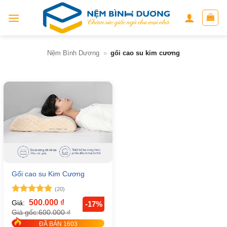
Skip
to
content
Nệm Bình Dương
»
gối cao su kim cương
Gối cao su Kim Cương
(20)
Được xếp
500.000
₫
Giá:
-17%
hạng
5
5
600.000
₫
Giá gốc:
sao
ĐÃ BÁN 1603