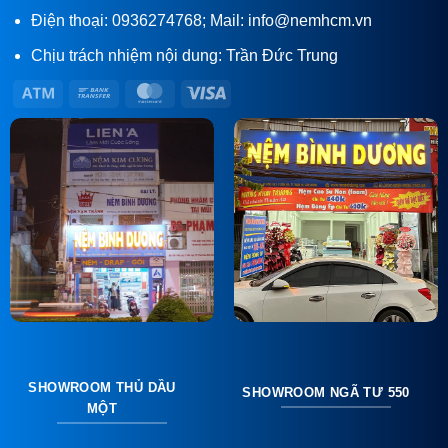
Điện thoại: 0936274768; Mail: info@nemhcm.vn
Chịu trách nhiệm nội dung: Trần Đức Trung
Atm
Bank
MasterCard
Visa
Transfer
SHOWROOM THỦ DẦU
SHOWROOM NGÃ TƯ 550
MỘT