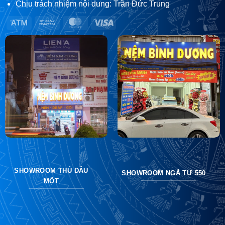
Chịu trách nhiệm nội dung: Trần Đức Trung
Atm
Bank
MasterCard
Visa
Transfer
SHOWROOM THỦ DẦU
SHOWROOM NGÃ TƯ 550
MỘT