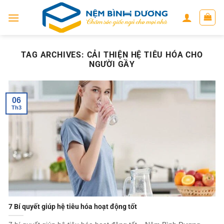
Skip
to
content
TAG ARCHIVES:
CẢI THIỆN HỆ TIÊU HÓA CHO
NGƯỜI GẦY
06
Th3
7 Bí quyết giúp hệ tiêu hóa hoạt động tốt